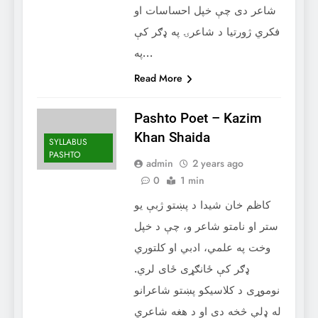
شاعر دی چې خپل احساسات او
فکري ژورتیا د شاعرۍ په ډګر کې
په…
Read More
Pashto Poet – ‌Kazim
Khan Shaida
SYLLABUS
PASHTO
admin
2 years ago
0
1 min
کاظم خان شيدا د پښتو ژبې يو
ستر او نامتو شاعر و، چې د خپل
وخت په علمي، ادبي او کلتوري
ډګر کې ځانګړی ځای لري.
نوموړی د کلاسیکو پښتو شاعرانو
له ډلې څخه دی او د هغه شاعري