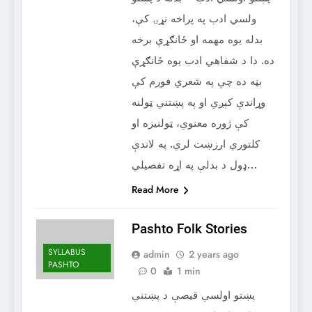
ولسي ادب په پراخه نړۍ کې،
بدله یوه مهمه او ځانګړې برخه
ده. دا د شفاهي ادب یوه ځانګړې
بڼه ده چې په شعري فورم کې
وړاندې کېږي او په پښتني ټولنه
کې ژوره معنوي، ټولنیزه او
کلتوري ارزښت لري. په لاندې
ډول د بدلې په اړه تفصیلي…
Read More
Pashto Folk Stories
SYLLABUS
admin
2 years ago
PASHTO
0
1 min
پښتو اولسي قیصې د پښتني