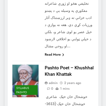
تخلیقي هڅو او ژورې شاعرانه
مفکورې په وسیله یې د پښتو
ادب خزانې ته ډېر ارزښتناک آثار
ورزیات کړي دي. هغه نه یوازې د
خپل عصر یو لوی شاعر و، بلکې
د خپلې ټولنې یو اخلاقي لارښود
او روحي مشال…
Read More
Pashto Poet – ‌Khushhal
Khan Khattak
admin
2 years ago
SYLLABUS
0
1 mins
PASHTO
خوشحال خان خټک شاعري
خوشحال خان خټک (1613-