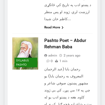
د پښتو ادب په تاريخ کې ځانګړی
ارزښت لري. ژوند او پس منظر
کاظم خان شيدا…
Read More
Pashto Poet – ‌Abdur
Rehman Baba
admin
2 years ago
SYLLABUS
0
1 min
PASHTO
رحمان بابا (عبد الرحمان
المعروف به رحمان بابا) يو
مشهور پښتون صوفي شاعر و
چې په ۱۷ مې پېړۍ کې یې ژوند
کاوه. هغه د پښتو ادب يو له
سترو شاعرانو څخه ګڼل کېږي او