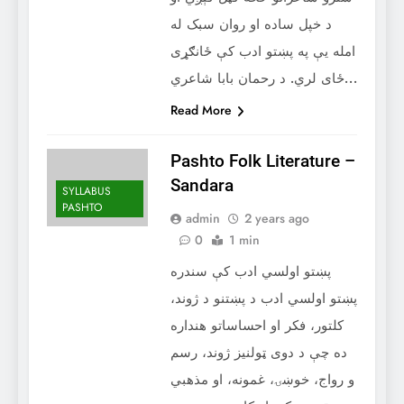
د خپل ساده او روان سبک له
امله یې په پښتو ادب کې ځانګړی
ځای لري. د رحمان بابا شاعري…
Read More
Pashto Folk Literature –
‌Sandara
SYLLABUS
PASHTO
admin
2 years ago
0
1 min
پښتو اولسي ادب کې سندره
پښتو اولسي ادب د پښتنو د ژوند،
کلتور، فکر او احساساتو هنداره
ده چې د دوی ټولنیز ژوند، رسم
و رواج، خوښۍ، غمونه، او مذهبي