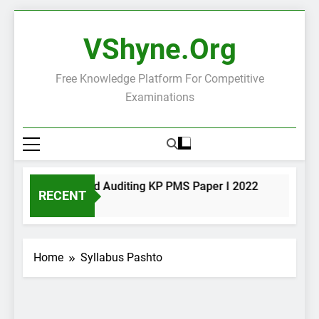
Skip
to
VShyne.org
content
Free Knowledge Platform For Competitive
Examinations
ccountancy and Auditing KP PMS Paper I 2022
Urdu KP
RECENT
 Minutes Ago
1 Day Ago
Home
Syllabus Pashto