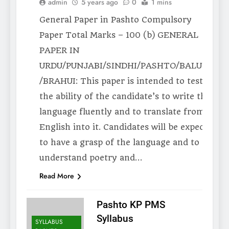
SYLLABUS
admin
5 years ago
0
1 mins
PASHTO
General Paper in Pashto Compulsory
Paper Total Marks – 100 (b) GENERAL
PAPER IN
URDU/PUNJABI/SINDHI/PASHTO/BALUCHI
/BRAHUI: This paper is intended to test
the ability of the candidate’s to write the
language fluently and to translate from
English into it. Candidates will be expected
to have a grasp of the language and to
understand poetry and…
Read More
Pashto KP PMS
Syllabus
SYLLABUS