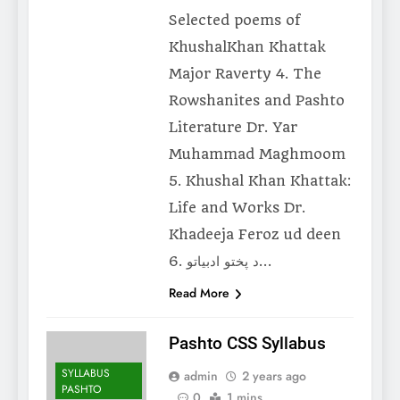
Selected poems of
KhushalKhan Khattak
Major Raverty 4. The
Rowshanites and Pashto
Literature Dr. Yar
Muhammad Maghmoom
5. Khushal Khan Khattak:
Life and Works Dr.
Khadeeja Feroz ud deen
6. د پختو ادبیاتو…
Read More
Pashto CSS Syllabus
SYLLABUS
admin
2 years ago
PASHTO
0
1 mins