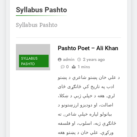
Syllabus Pashto
Syllabus Pashto
Pashto Poet – ‌Ali Khan
SYLLABUS
admin
2 years ago
PASHTO
0
1 mins
د علي خان پښتو شاعري د پښتو
ادب په تاریخ کې ځانګړی ځای
لري. هغه د خپلې ژبې د ښکلا،
اصالت، او دودیزو ارزښتونو د
بیانولو لپاره خپلې شاعرۍ ته
ځانګړې ژبه، اسلوب، او فلسفه
ورکړې. علي خان د پښتو هغه