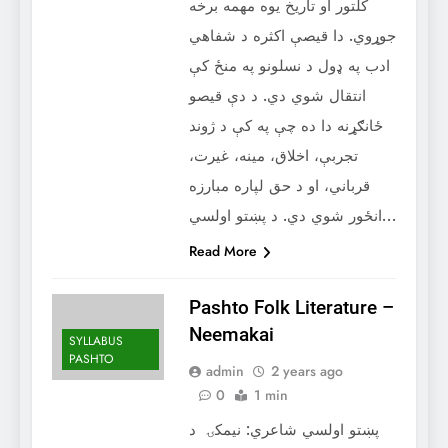
کلتور او تاریخ یوه مهمه برخه
جوړوي. دا قیصې اکثره د شفاهي
ادب په ډول د نسلونو په منځ کې
انتقال شوي دي. د دې قیصو
ځانګړنه دا ده چې په کې د ژوند
تجربې، اخلاق، مینه، غیرت،
قرباني، او د حق لپاره مبارزه
انځور شوي دي. د پښتو اولسي…
Read More
Pashto Folk Literature –
Neemakai
SYLLABUS
PASHTO
admin
2 years ago
0
1 min
پښتو اولسي شاعري: نيمکۍ د