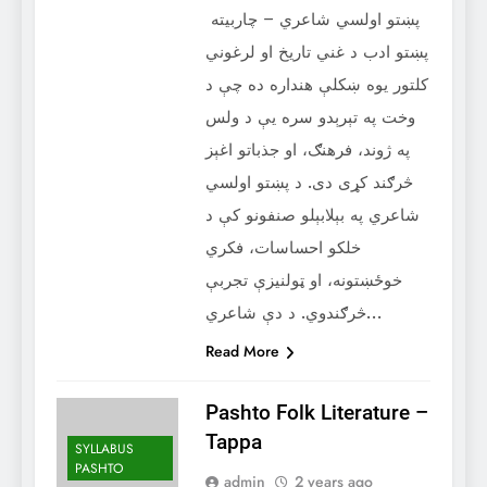
پښتو اولسي شاعري – چاربيته
پښتو ادب د غني تاريخ او لرغوني
کلتور يوه ښکلې هنداره ده چې د
وخت په تېرېدو سره يې د ولس
په ژوند، فرهنګ، او جذباتو اغېز
څرګند کړی دی. د پښتو اولسي
شاعري په بېلابېلو صنفونو کې د
خلکو احساسات، فکري
خوځښتونه، او ټولنيزې تجربې
څرګندوي. د دې شاعري…
Read More
Pashto Folk Literature –
Tappa
SYLLABUS
PASHTO
admin
2 years ago