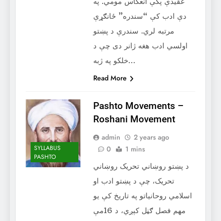
عقیدې پکې انعکاس مومي. په
دې ادب کې “سندره” ځانګړې
مرتبه لري. سندرې د پښتو
اولسي ادب هغه ژانر دی چې د
خلکو په ژبه…
Read More
Pashto Movements –
Roshani Movement
admin
2 years ago
SYLLABUS
0
1 mins
PASHTO
د پښتو روښاني تحریک روښاني
تحریک، چې د پښتو ادب او
اسلامي روحانیاتو په تاریخ کې یو
مهم فصل ګڼل کېږي، د 16مې