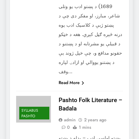
1689) د پښتو ادب یو وتلی
شاعر، مبارز، او مفکر دی چې د
پښتو ژبې د کلاسیک ادب یوه
درنه څېره ګڼل کېږي. هغه د خټکو
د قبیلې یو مشرتابه او د پښتنو د
حقونو مدافع و، چې خپل ژوند یې
د پښتنو یووالي او ازادۍ لپاره
وقف…
Read More
Pashto Folk Literature –
‌Badala
SYLLABUS
PASHTO
admin
2 years ago
0
1 mins
پښتو اولسي ادب – بدله د پښتو