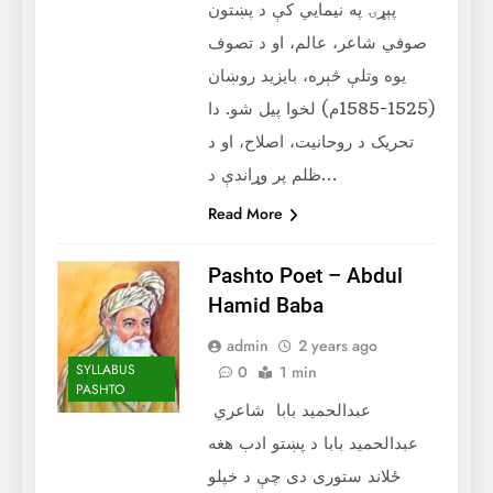
پېړۍ په نیمایي کې د پښتون
صوفي شاعر، عالم، او د تصوف
یوه وتلې څېره، بایزید روښان
(1525-1585م) لخوا پیل شو. دا
تحریک د روحانیت، اصلاح، او د
ظلم پر وړاندې د…
Read More
Pashto Poet – ‌Abdul
Hamid Baba
admin
2 years ago
SYLLABUS
0
1 min
PASHTO
عبدالحميد بابا شاعري
عبدالحميد بابا د پښتو ادب هغه
ځلاند ستوری دی چې د خپلو