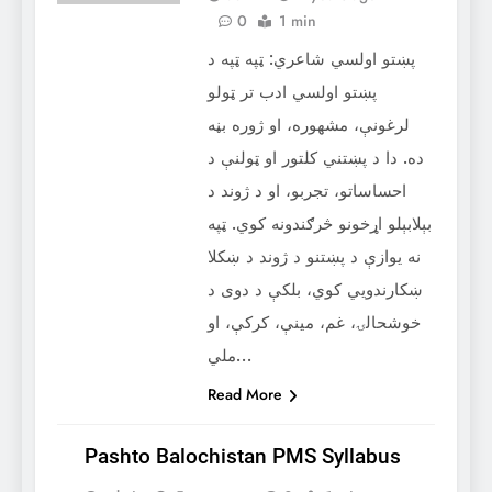
0
1 min
پښتو اولسي شاعري: ټپه ټپه د
پښتو اولسي ادب تر ټولو
لرغونې، مشهوره، او ژوره بڼه
ده. دا د پښتني کلتور او ټولنې د
احساساتو، تجربو، او د ژوند د
بېلابېلو اړخونو څرګندونه کوي. ټپه
نه یوازې د پښتنو د ژوند د ښکلا
ښکارندویي کوي، بلکې د دوی د
خوشحالۍ، غم، مینې، کرکې، او
ملي…
Read More
Pashto Balochistan PMS Syllabus