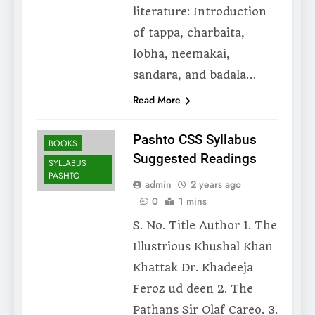
literature: Introduction
of tappa, charbaita,
lobha, neemakai,
sandara, and badala…
Read More
Pashto CSS Syllabus
BOOKS
Suggested Readings
SYLLABUS
PASHTO
admin
2 years ago
0
1 mins
S. No. Title Author 1. The
Illustrious Khushal Khan
Khattak Dr. Khadeeja
Feroz ud deen 2. The
Pathans Sir Olaf Careo. 3.