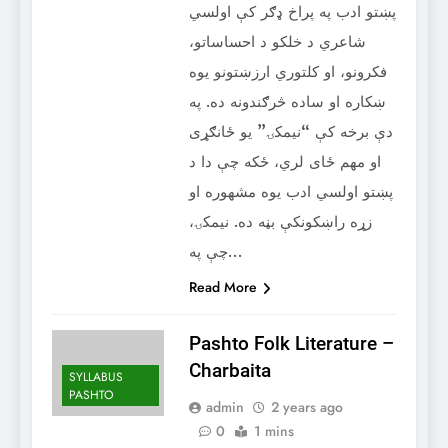
پښتو ادب په پراخ ډګر کې اولسي
شاعري د خلکو د احساساتو،
فکرونو، او کلتوري ارزښتونو يوه
ښکاره او ساده څرګندونه ده. په
دې برخه کې “نيمکۍ” يو ځانګړی
او مهم ځای لري، ځکه چې دا د
پښتو اولسي ادب يوه مشهوره او
زړه راښکونکې بڼه ده. نيمکۍ،
چې په…
Read More
Pashto Folk Literature –
Charbaita
SYLLABUS
PASHTO
admin
2 years ago
0
1 mins